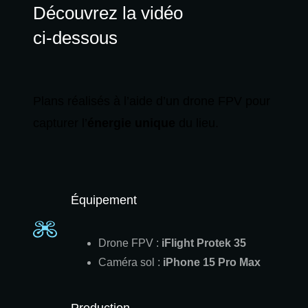
Découvrez la vidéo
ci-dessous
Plans réalisés à l’aide d’un drone FPV pour
capturer l’
énergie unique
du lieu.
Équipement
Drone FPV :
iFlight Protek 35
Caméra sol :
iPhone 15 Pro Max
Production