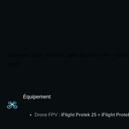
Showreel 2024, réalisé à l’aide de drone FPV + drone s
2023.
Équipement
Drone FPV :
iFlight Protek 25 + iFlight Prote