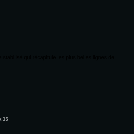
tabilisé qui récapitule les plus belles lignes de
k 35